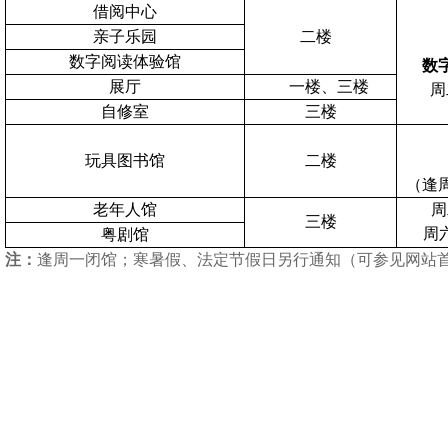
借阅中心
亲子乐园
二楼
数字阅读体验馆
数
展厅
一楼、三楼
周
自修室
三楼
玩具图书馆
二楼
（逢
老年人馆
周
三楼
周
粤剧馆
注：
逢周一闭馆；寒暑假、法定节假日另行通知（可参见网站首